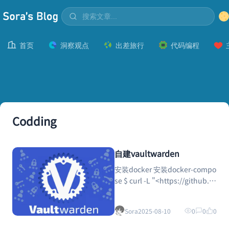
首页
洞察观点
出差旅行
代码编程
Codding
自建vaultwarden
安装docker 安装docker-compo
se $ curl -L "<https://github.co
m/docker/compose/releases/d
ownload/1.26.0/docker-comp
Sora
2025-08-10
0
0
0
ose-$>(uname -s)-$(uname -
m)" -o /