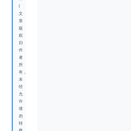
l
文
章
版
权
归
作
者
所
有，
未
经
允
许
请
勿
转
载。