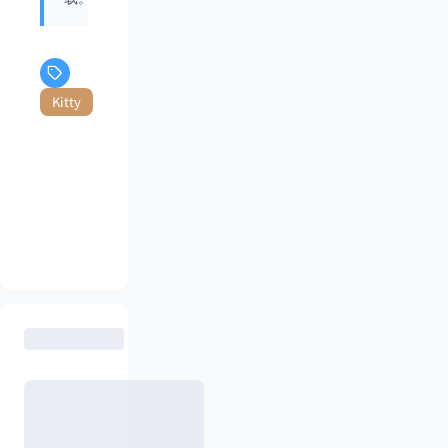
Kitty
上
下
一
一
篇
篇
2024总结《向阳而生》
家庭新成员Pudding来啦