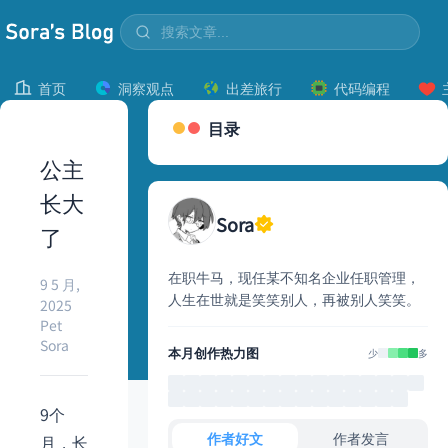
首页
洞察观点
出差旅行
代码编程
目录
公主
长大
Sora
了
在职牛马，现任某不知名企业任职管理，
9 5 月,
人生在世就是笑笑别人，再被别人笑笑。
2025
Pet
Sora
本月创作热力图
少
多
9个
作者好文
作者发言
月，长