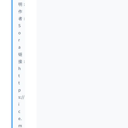
明：
作
者：
S
o
r
a
链
接：
h
t
t
p
s://
i
c
e.
m